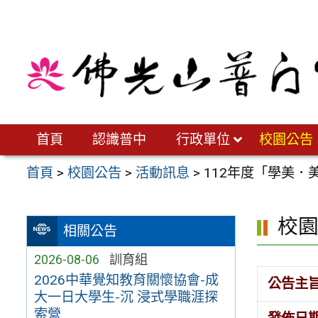
跳
至
主
要
內
容
區
首頁
認識普中
行政單位
校園公告
首頁
>
校園公告
>
活動訊息
>
112年度「學美
校
相關公告
2026-08-06
訓育組
2026中華覺知教育關懷協會-成
公告主
大一日大學生-沉 浸式學職涯探
索營