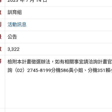
期
2023 年 7 月 14 日
位
訓育組
別
活動訊息
級
公告
數
3,322
容
檢附本計畫徵選辦法，如有相關事宜請洽詢計畫官方社群：h
詢（02）2745-8199分機586黃小姐、分機351