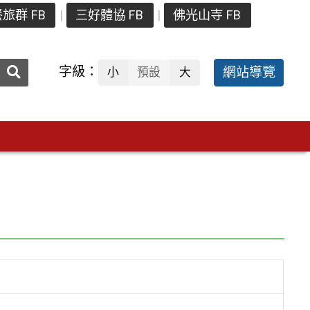
旅群 FB
三好體協 FB
佛光山寺 FB
送出
字級：
網站導覽
小
預設
大
搜
尋：