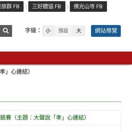
旅群 FB
三好體協 FB
佛光山寺 FB
送出
字級：
網站導覽
小
預設
大
搜
尋：
「孝」心連結）
 競賽（主題：大聲說「孝」心連結）