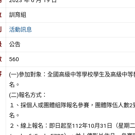
期
2023 年 6 月 19 日
位
訓育組
別
活動訊息
級
公告
數
560
容
(一)參加對象：全國高級中等學校學生及高級中
名。
(二)報名方式：
１、採個人或團體組隊報名參賽，團體隊伍人數2
名。
２、線上報名：即日起至112年10月31日（星期二）止，