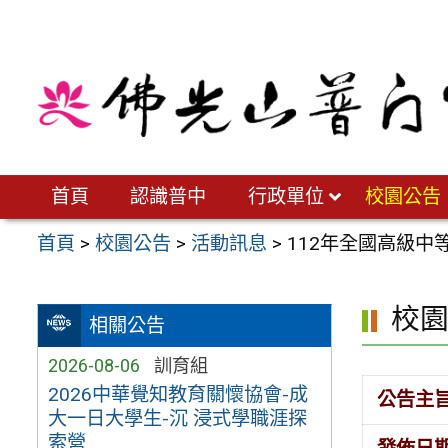
跳
至
主
要
內
容
區
首頁
認識普中
行政單位
校園公告
首頁
>
校園公告
>
活動訊息
>
112年全國高級
校
相關公告
2026-08-06
訓育組
2026中華覺知教育關懷協會-成
公告主
大一日大學生-沉 浸式學職涯探
索營