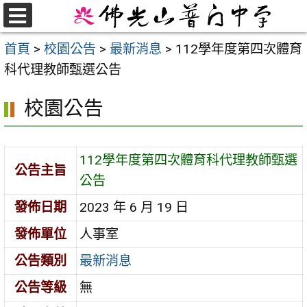
跳
至
選
首頁
>
校園公告
>
最新消息
>
112學年度第四次體育
單
主
科代理教師甄選公告
要
內
校園公告
容
區
112學年度第四次體育科代理教師甄選
公告主旨
公告
發佈日期
2023 年 6 月 19 日
發佈單位
人事室
公告類別
最新消息
公告等級
無