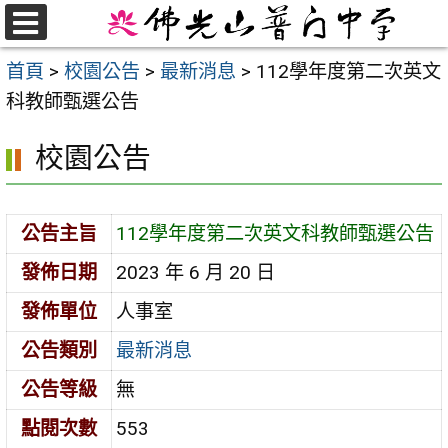
跳
至
選
首頁
>
校園公告
>
最新消息
>
112學年度第二次英文
單
主
科教師甄選公告
要
內
校園公告
容
區
公告主旨
112學年度第二次英文科教師甄選公告
發佈日期
2023 年 6 月 20 日
發佈單位
人事室
公告類別
最新消息
公告等級
無
點閱次數
553