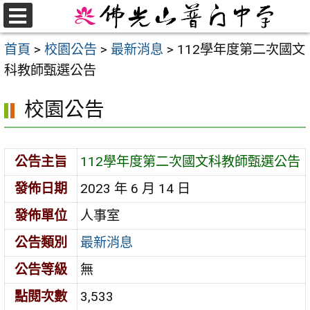
跳
至
選
首頁
>
校園公告
>
最新消息
>
112學年度第二次國文
單
主
科教師甄選公告
要
內
校園公告
容
區
公告主旨
112學年度第二次國文科教師甄選公告
發佈日期
2023 年 6 月 14 日
發佈單位
人事室
公告類別
最新消息
公告等級
無
點閱次數
3,533