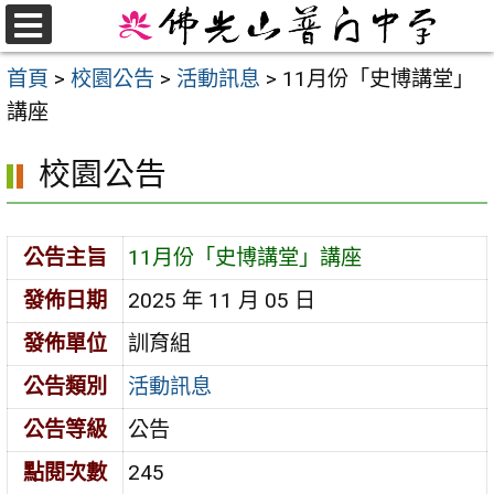
跳
至
選
首頁
>
校園公告
>
活動訊息
>
11月份「史博講堂」
單
主
講座
要
內
校園公告
容
區
公告主旨
11月份「史博講堂」講座
發佈日期
2025 年 11 月 05 日
發佈單位
訓育組
公告類別
活動訊息
公告等級
公告
點閱次數
245