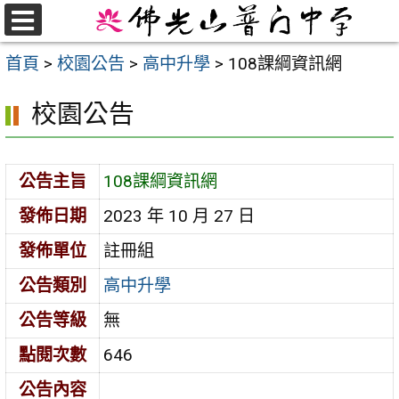
跳
至
選
首頁
>
校園公告
>
高中升學
>
108課綱資訊網
單
主
要
校園公告
內
容
區
公告主旨
108課綱資訊網
發佈日期
2023 年 10 月 27 日
發佈單位
註冊組
公告類別
高中升學
公告等級
無
點閱次數
646
公告內容