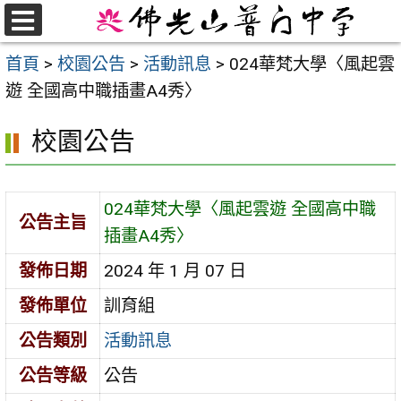
跳
至
選
首頁
>
校園公告
>
活動訊息
>
024華梵大學〈風起雲
單
主
遊 全國高中職插畫A4秀〉
要
內
校園公告
容
區
024華梵大學〈風起雲遊 全國高中職
公告主旨
插畫A4秀〉
發佈日期
2024 年 1 月 07 日
發佈單位
訓育組
公告類別
活動訊息
公告等級
公告