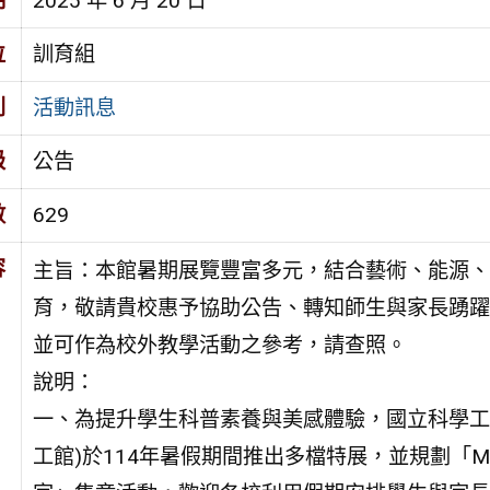
期
2025 年 6 月 20 日
位
訓育組
別
活動訊息
級
公告
數
629
容
主旨：本館暑期展覽豐富多元，結合藝術、能源、
育，敬請貴校惠予協助公告、轉知師生與家長踴躍
並可作為校外教學活動之參考，請查照。
說明：
一、為提升學生科普素養與美感體驗，國立科學工
工館)於114年暑假期間推出多檔特展，並規劃「M