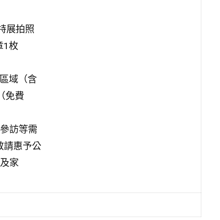
特展拍照
章1枚
館區域（含
（免費
參訪等需
敬請惠予公
及家