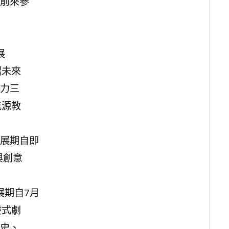
前來參
展
紹未來
力三
能源教
：展期自即
與創意
展期自7月
浸式劇
史、