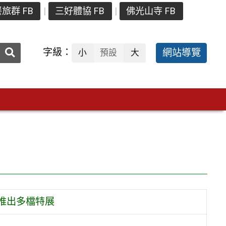
旅群 FB
三好體協 FB
佛光山寺 FB
送出
字級：
網站導覽
小
預設
大
搜
尋：
間推出多檔特展