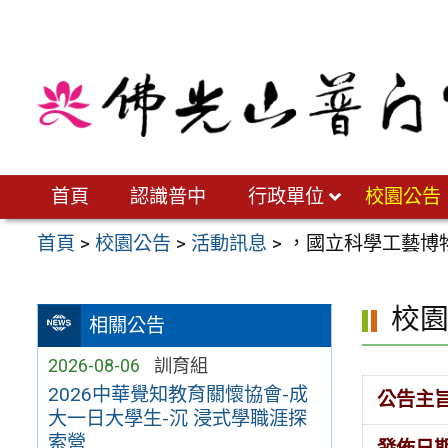
跳
至
主
要
內
容
區
首頁
認識普中
行政單位
校園公告
首頁
>
校園公告
>
活動訊息
>
，國立科學工藝博物
校
相關公告
2026-08-06
訓育組
2026中華覺知教育關懷協會-成
公告主
大一日大學生-沉 浸式學職涯探
索營