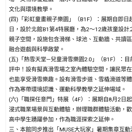
文化與環境教學。
(四)「彩虹童畫親子樂園」（B1F）：展期自即日起
日，設於北館B1第4特展廳，為2～12歲孩童設計
親子空間，設施包含滑梯、球池、互動牆、共讀區
融合遊戲與科學啟蒙。
(五)「熱雪天堂—兒童滑雪樂園2.0」（B1F）：
評中！設有擬真滑雪場之室內體驗空間，讓民眾在
也能享受滑雪樂趣。設有滑雪步道、雪橇滑道等體
作為寒帶環境認識、運動科學教學之延伸場域。
(六)「職探任意門」特展（4F）：展期自8月2日
浸式職業場景與互動體驗，辦理職群體驗活動，歡
高中學生踴躍參加，作為職涯探索之延伸。
三、本館同步推出「MUSE大玩家」暑期集章互動