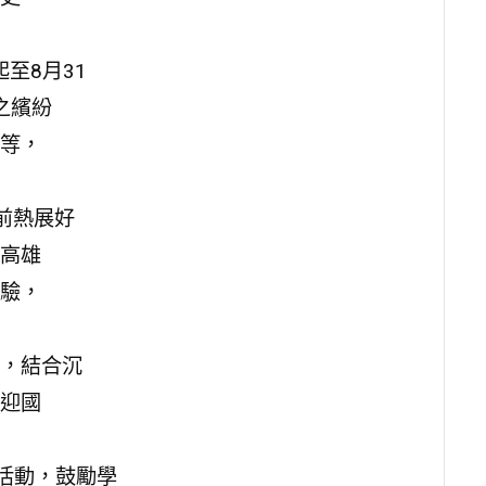
至8月31
之繽紛
等，
目前熱展好
高雄
驗，
起，結合沉
迎國
活動，鼓勵學