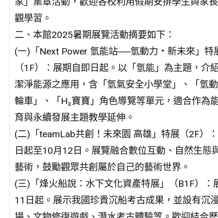
家」集章活動，歡迎各校利用假期安排學生與家長
觀學習。
二、本館2025暑期展覽活動摘要如下：
(一)「Next Power 氫能站──氫動力・新未來」特
（1F）：展期自即日起。以「氫能」為主題，介
潔淨能源之應用，含「氫氣安全小學堂」、「氫動
輪車」、「H₂寶寶」角色導覽等單元，適合作為
育與永續發展主題教學延伸。
(二)「teamLab共創！未來園 高雄」特展（2F）
日起至10月12日。展覽融合數位互動、自然生態
藝術，鼓勵觀眾共創屬於自己的藝術世界。
(三)「烽火船說：水下文化資產特展」（B1F）：
11日起。展示我國珍貴沉船考古成果，並設有沉
場、文物修復遊戲、潛水考古體驗等。歡迎結合歷