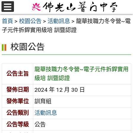
跳
至
選
首頁
>
校園公告
>
活動訊息
>
龍華技職力冬令營~電
單
主
子元件拆銲實用級培 訓暨認證
要
內
校園公告
容
區
龍華技職力冬令營~電子元件拆銲實用
公告主旨
級培 訓暨認證
發佈日期
2024 年 12 月 30 日
發佈單位
訓育組
公告類別
活動訊息
公告等級
公告