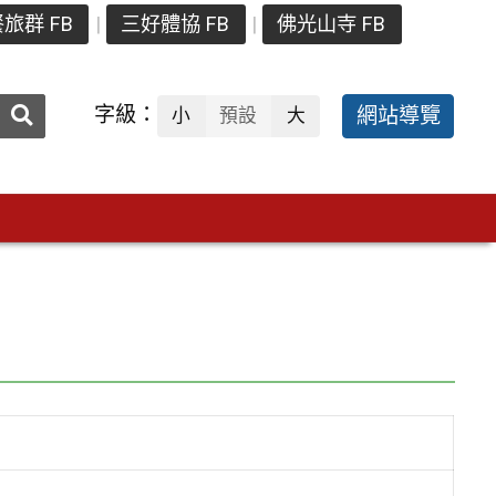
旅群 FB
三好體協 FB
佛光山寺 FB
送出
字級：
網站導覽
小
預設
大
搜
尋：