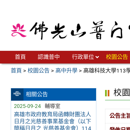
跳
至
主
要
內
容
區
首頁
認識普中
行政單位
校園公告
首頁
>
校園公告
>
高中升學
>
高雄科技大學11
校
相關公告
2025-09-24
輔導室
高雄市政府教育局函轉財團法人
公告主
日月之光慈善事業基金會（以下
簡稱日月之 光慈善基金會）114