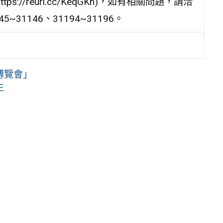
//reurl.cc/KeqGKn)，如有相關問題，請洽
~31146、31194~31196。
博覽會」
生