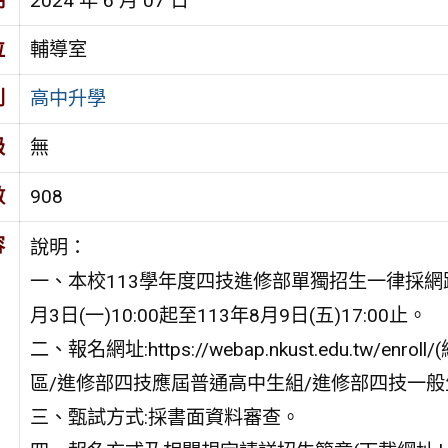
期
2024 年 6 月 07 日
位
輔導室
別
高中升學
級
無
數
908
容
說明：
一、本校113學年度四技進修部單獨招生一律採網
月3日(一)10:00起至113年8月9日(五)17:00止。
二、報名網址:https://webap.nkust.edu.t
區/進修部四技應屆普通高中生組/進修部四技一般
三、甄試方式:採書面資料審查。