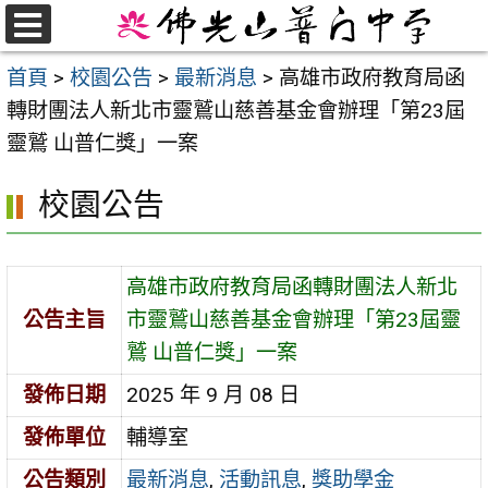
跳
至
選
首頁
>
校園公告
>
最新消息
>
高雄市政府教育局函
單
主
轉財團法人新北市靈鷲山慈善基金會辦理「第23屆
要
靈鷲 山普仁獎」一案
內
容
校園公告
區
高雄市政府教育局函轉財團法人新北
公告主旨
市靈鷲山慈善基金會辦理「第23屆靈
鷲 山普仁獎」一案
發佈日期
2025 年 9 月 08 日
發佈單位
輔導室
公告類別
最新消息
,
活動訊息
,
獎助學金