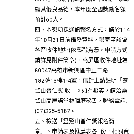
顯其優良品德，本年度全國獎勵名額
預計60人。
四、本獎項採通訊報名方式，請於114
年10月31日前備妥資料，郵寄至該會
各區收件地址(依郵戳為憑，申請方式
請詳見附件簡章)。高屏區收件地址為
80047高雄市新興區中正二路
182號13樓1-4室，信封上請註明「靈
鷲山普仁獎 收」。如有疑義，請洽靈
鷲山高屏講堂林暉庭秘書，聯絡電話:
(07)225-5187。
五、檢送「靈鷲山普仁獎報名簡
章」、申請表及推薦表各1份，相關資