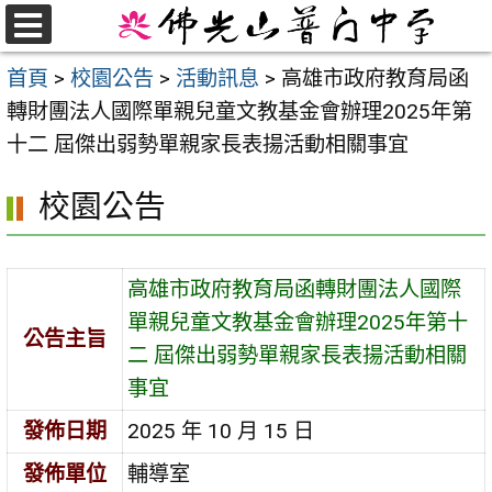
跳
至
選
首頁
>
校園公告
>
活動訊息
>
高雄市政府教育局函
單
主
轉財團法人國際單親兒童文教基金會辦理2025年第
要
十二 屆傑出弱勢單親家長表揚活動相關事宜
內
容
校園公告
區
高雄市政府教育局函轉財團法人國際
單親兒童文教基金會辦理2025年第十
公告主旨
二 屆傑出弱勢單親家長表揚活動相關
事宜
發佈日期
2025 年 10 月 15 日
發佈單位
輔導室