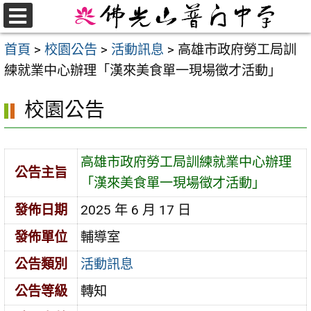
跳
至
選
首頁
>
校園公告
>
活動訊息
>
高雄市政府勞工局訓
單
主
練就業中心辦理「漢來美食單一現場徵才活動」
要
內
校園公告
容
區
高雄市政府勞工局訓練就業中心辦理
公告主旨
「漢來美食單一現場徵才活動」
發佈日期
2025 年 6 月 17 日
發佈單位
輔導室
公告類別
活動訊息
公告等級
轉知