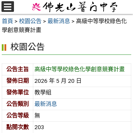
跳
至
選
首頁
>
校園公告
>
最新消息
>
高級中等學校綠色化
單
主
學創意競賽計畫
要
內
校園公告
容
區
公告主旨
高級中等學校綠色化學創意競賽計畫
發佈日期
2026 年 5 月 20 日
發佈單位
教學組
公告類別
最新消息
公告等級
無
點閱次數
203