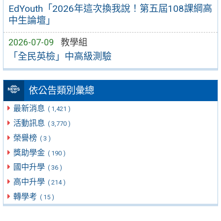
EdYouth「2026年這次換我說！第五屆108課綱高
中生論壇」
2026-07-09
教學組
「全民英檢」中高級測驗
依公告類別彙總
最新消息
( 1,421 )
活動訊息
( 3,770 )
榮譽榜
( 3 )
獎助學金
( 190 )
國中升學
( 36 )
高中升學
( 214 )
轉學考
( 15 )