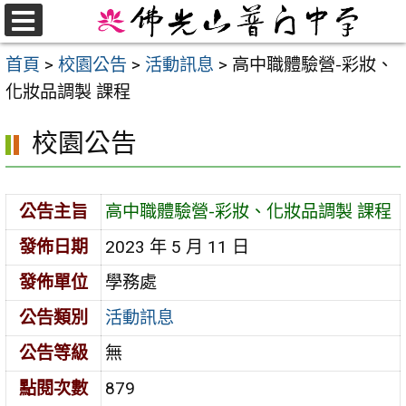
跳
至
選
首頁
>
校園公告
>
活動訊息
>
高中職體驗營-彩妝、
單
主
化妝品調製 課程
要
內
校園公告
容
區
公告主旨
高中職體驗營-彩妝、化妝品調製 課程
發佈日期
2023 年 5 月 11 日
發佈單位
學務處
公告類別
活動訊息
公告等級
無
點閱次數
879