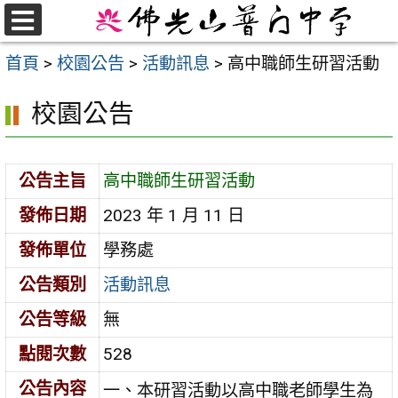
跳
至
選
首頁
>
校園公告
>
活動訊息
>
高中職師生研習活動
單
主
要
校園公告
內
容
區
公告主旨
高中職師生研習活動
發佈日期
2023 年 1 月 11 日
發佈單位
學務處
公告類別
活動訊息
公告等級
無
點閱次數
528
公告內容
一、本研習活動以高中職老師學生為