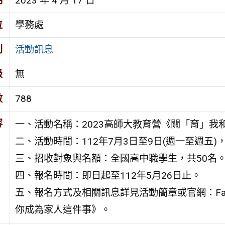
期
2023 年 4 月 17 日
位
學務處
別
活動訊息
級
無
數
788
容
一、活動名稱：2023高師大教育營《關「育」我
二、活動時間：112年7月3日至9日(週一至週五)
三、招收對象與名額：全國高中職學生，共50名
四、報名時間：即日起至112年5月26日止。
五、報名方式及相關訊息詳見活動簡章或官網：Face
你成為家人這件事》。