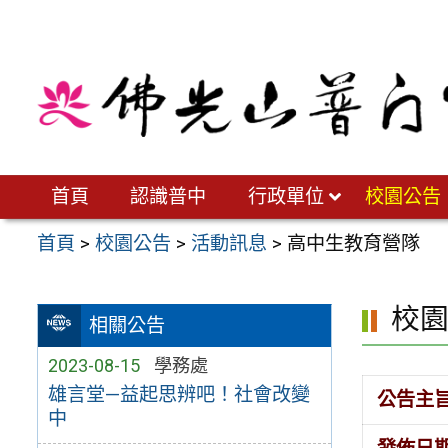
跳
至
主
要
內
容
區
首頁
認識普中
行政單位
校園公告
首頁
>
校園公告
>
活動訊息
>
高中生教育營隊
校
相關公告
2023-08-15
學務處
雄言堂—益起思辨吧！社會改變
公告主
中