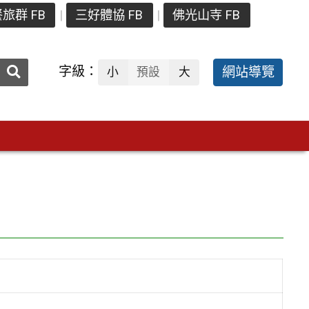
旅群 FB
三好體協 FB
佛光山寺 FB
送出
字級：
網站導覽
小
預設
大
搜
尋：