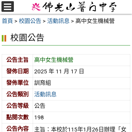
跳
至
選
首頁
>
校園公告
>
活動訊息
>
高中女生機械營
單
主
要
校園公告
內
容
區
公告主旨
高中女生機械營
發佈日期
2025 年 11 月 17 日
發佈單位
訓育組
公告類別
活動訊息
公告等級
公告
點閱次數
198
公告內容
主旨：本校於115年1月26日辦理「女