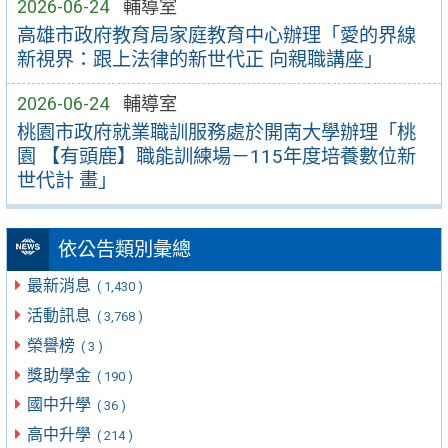
2026-06-24
輔導室
高雄市政府教育局家庭教育中心辦理「愛的界線
新視界：跟上法律的新世代正 向親職講座」
2026-06-24
輔導室
桃園市政府就業職訓服務處於開南大學辦理「桃
園 【有頭鹿】職能訓練場－115年度培養數位新
世代計 畫」
依公告類別彙總
最新消息
( 1,430 )
活動訊息
( 3,768 )
榮譽榜
( 3 )
獎助學金
( 190 )
國中升學
( 36 )
高中升學
( 214 )