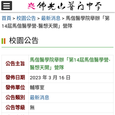
跳
至
選
首頁
>
校園公告
>
最新消息
>
馬偕醫學院舉辦「第
單
主
14屆馬偕醫學營-醫想天開」營隊
要
內
校園公告
容
區
馬偕醫學院舉辦「第14屆馬偕醫學營-
公告主旨
醫想天開」營隊
發佈日期
2023 年 3 月 16 日
發佈單位
輔導室
公告類別
最新消息
公告等級
無