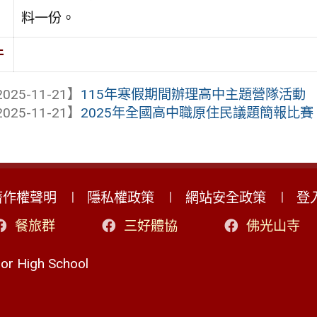
料一份。
件
025-11-21】
115年寒假期間辦理高中主題營隊活動
025-11-21】
2025年全國高中職原住民議題簡報比賽
著作權聲明
隱私權政策
網站安全政策
登
餐旅群
三好體協
佛光山寺
r High School