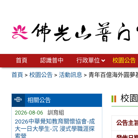
跳
至
主
要
內
容
區
首頁
認識普中
行政單位
校園公告
首頁
>
校園公告
>
活動訊息
>
青年百億海外圓夢
校
相關公告
2026-08-06
訓育組
2026中華覺知教育關懷協會-成
公告主
大一日大學生-沉 浸式學職涯探
索營