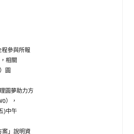
全程參與所報
，相關
/）圓
辦理圓夢助力方
EW0），
五)中午
方案」說明資