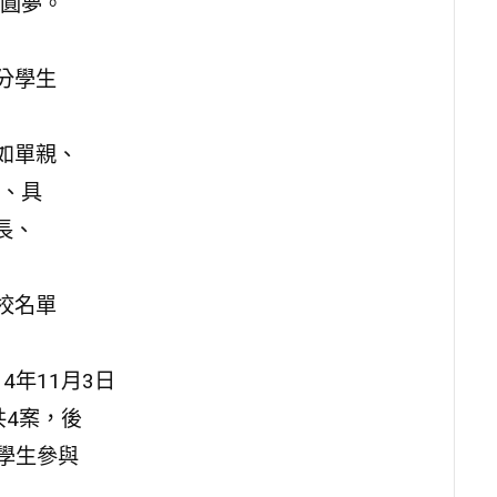
圓夢。
分學生
如單親、
、具
長、
校名單
年11月3日
共4案，後
學生參與