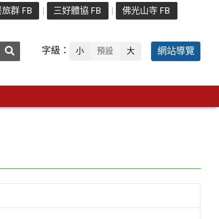
旅群 FB
三好體協 FB
佛光山寺 FB
送出
字級：
網站導覽
小
預設
大
搜
尋：