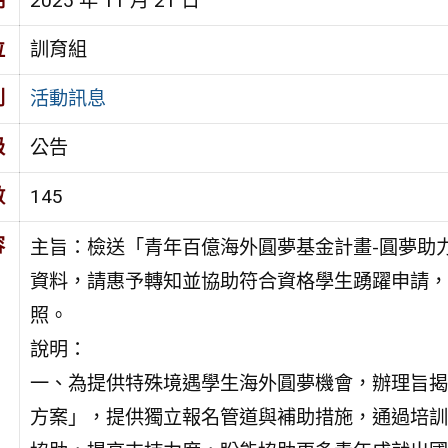
期
2025 年 11 月 21 日
位
訓育組
別
活動訊息
級
公告
數
145
容
主旨：檢送「青年百億海外圓夢基金計畫-圓夢助
資料，請惠予轉知並協助符合資格學生踴躍申請，
照。
說明：
一、為提供特殊境遇學生海外圓夢機會，辦理旨揭
方案」，提供獨立報名管道與補助措施，通過培訓