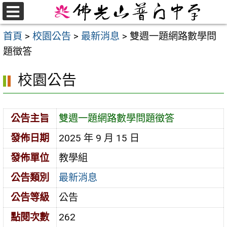
跳
至
選
首頁
>
校園公告
>
最新消息
>
雙週一題網路數學問
單
主
題徵答
要
內
校園公告
容
區
公告主旨
雙週一題網路數學問題徵答
發佈日期
2025 年 9 月 15 日
發佈單位
教學組
公告類別
最新消息
公告等級
公告
點閱次數
262