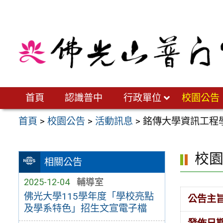
跳
至
主
要
內
容
區
首頁
認識普中
行政單位
校園公告
首頁
>
校園公告
>
活動訊息
>
銘傳大學資訊工程
校
相關公告
2025-12-04
輔導室
佛光大學115學年度「學校亮點
公告主
及學系特色」招生文宣電子檔