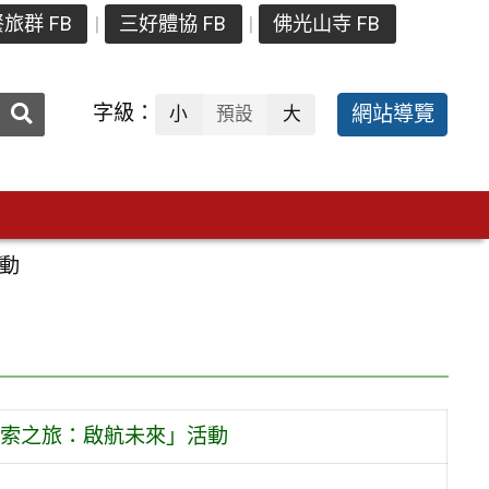
旅群 FB
三好體協 FB
佛光山寺 FB
送出
字級：
網站導覽
小
預設
大
搜
尋：
動
索之旅：啟航未來」活動