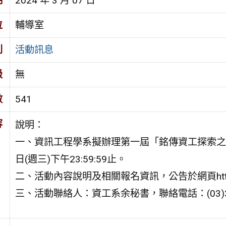
期
2024 年 3 月 07 日
位
輔導室
別
活動訊息
級
無
數
541
容
說明：
一、資訊工程學系擬辦理第一屆「銘傳資工探索之
日(週三)下午23:59:59止。
二、活動內容說明及相關報名資訊，公告於網頁https://r
三、活動聯絡人：資工系余秘書，聯絡電話：(03)35