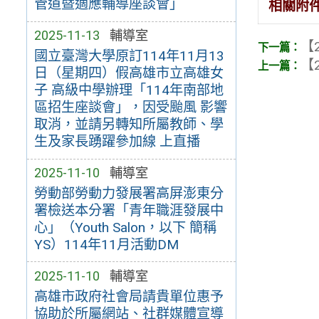
管道暨適應輔導座談會」
相關附
2025-11-13
輔導室
【2
國立臺灣大學原訂114年11月13
【2
日（星期四）假高雄市立高雄女
子 高級中學辦理「114年南部地
區招生座談會」，因受颱風 影響
取消，並請另轉知所屬教師、學
生及家長踴躍參加線 上直播
2025-11-10
輔導室
勞動部勞動力發展署高屏澎東分
署檢送本分署「青年職涯發展中
心」（Youth Salon，以下 簡稱
YS）114年11月活動DM
2025-11-10
輔導室
高雄市政府社會局請貴單位惠予
協助於所屬網站、社群媒體宣導