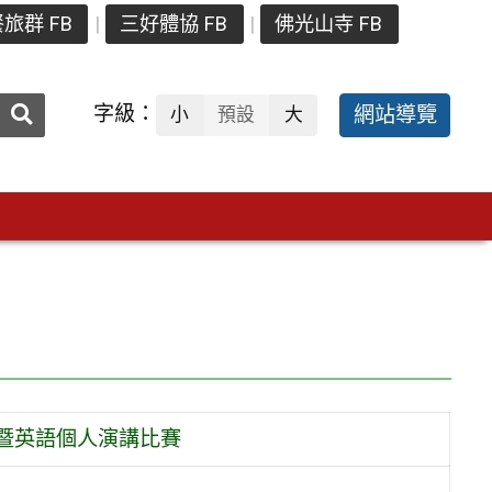
旅群 FB
三好體協 FB
佛光山寺 FB
送出
字級：
網站導覽
小
預設
大
搜
尋：
暨英語個人演講比賽