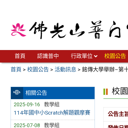
跳
至
主
要
內
容
區
首頁
認識普中
行政單位
校園公告
首頁
>
校園公告
>
活動訊息
>
銘傳大學舉辦–第
校
相關公告
2025-09-16
教學組
114年國中小Scratch解題觀摩賽
公告主
2025-07-08
教學組