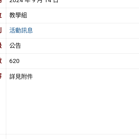
期
2024 年 9 月 14 日
位
教學組
別
活動訊息
級
公告
數
620
容
詳見附件