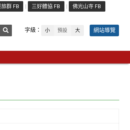
旅群 FB
三好體協 FB
佛光山寺 FB
送出
字級：
網站導覽
小
預設
大
搜
尋：