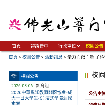
跳
至
主
要
內
容
區
首頁
認識普中
行政單位
校園公告
首頁
>
校園公告
>
活動訊息
>
量力而微：量 子科
校
相關公告
2026-08-06
訓育組
2026中華覺知教育關懷協會-成
公告主
大一日大學生-沉 浸式學職涯探
索營