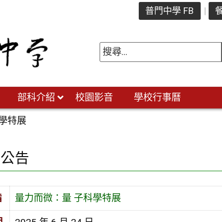
普門中學 FB
餐
部科介紹
校園影音
學校行事曆
學特展
園公告
旨
量力而微：量 子科學特展