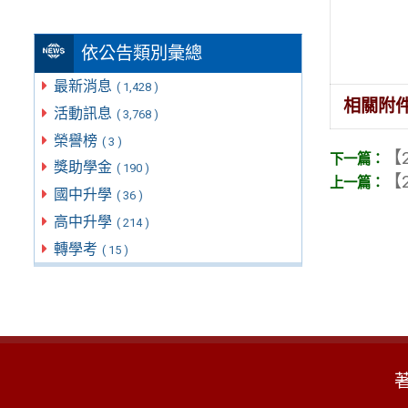
依公告類別彙總
最新消息
( 1,428 )
相關附
活動訊息
( 3,768 )
榮譽榜
( 3 )
【2
獎助學金
( 190 )
【2
國中升學
( 36 )
高中升學
( 214 )
轉學考
( 15 )