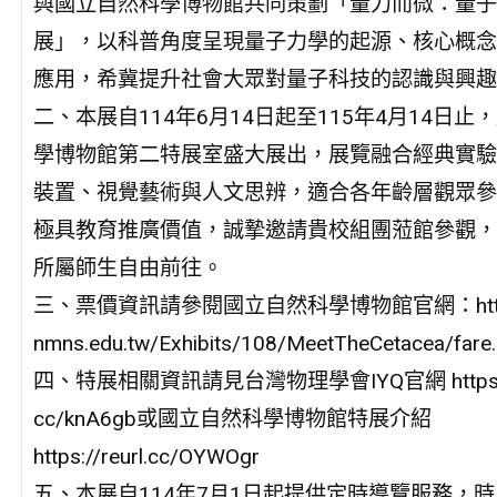
與國立自然科學博物館共同策劃「量力而微：量子
展」，以科普角度呈現量子力學的起源、核心概念
應用，希冀提升社會大眾對量子科技的認識與興趣
二、本展自114年6月14日起至115年4月14日
學博物館第二特展室盛大展出，展覽融合經典實驗
裝置、視覺藝術與人文思辨，適合各年齡層觀眾參
極具教育推廣價值，誠摯邀請貴校組團蒞館參觀，
所屬師生自由前往。
三、票價資訊請參閱國立自然科學博物館官網：https:
nmns.edu.tw/Exhibits/108/MeetTheCetacea/fare.
四、特展相關資訊請見台灣物理學會IYQ官網 https://r
cc/knA6gb或國立自然科學博物館特展介紹
https://reurl.cc/OYWOgr
五、本展自114年7月1日起提供定時導覽服務，