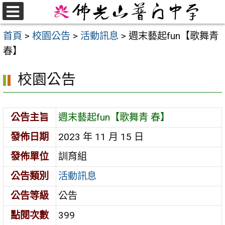
跳
至
選
首頁
>
校園公告
>
活動訊息
>
週末藝起fun【歌舞青
單
主
春】
要
內
校園公告
容
區
公告主旨
週末藝起fun【歌舞青 春】
發佈日期
2023 年 11 月 15 日
發佈單位
訓育組
公告類別
活動訊息
公告等級
公告
點閱次數
399