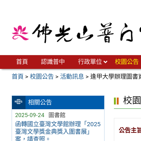
跳
至
主
要
內
容
區
首頁
認識普中
行政單位
校園公告
首頁
>
校園公告
>
活動訊息
>
逢甲大學辦理圖書
校
相關公告
2025-09-24
圖書館
函轉國立臺灣文學館辦理「2025
公告主
臺灣文學獎金典獎入圍書展」
案，請查照。