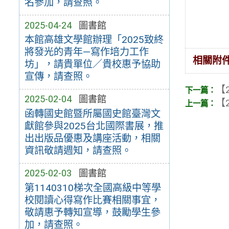
名參加，請查照。
2025-04-24
圖書館
本館高雄文學館辦理「2025致終
將發光的青年—寫作培力工作
相關附
坊」，請貴單位／貴校惠予協助
宣傳，請查照。
【2
2025-02-04
圖書館
【2
函轉國史館暨所屬國史館臺灣文
獻館參與2025台北國際書展，推
出出版品優惠及講座活動，相關
資訊敬請週知，請查照。
2025-02-03
圖書館
第1140310梯次全國高級中等學
校閱讀心得寫作比賽相關事宜，
敬請惠予轉知宣導，鼓勵學生參
加，請查照。