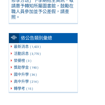
修學分班」下學期招生資訊，敬
請惠予轉知所屬圖書館，鼓勵在
職人員參加並予公差假，請查
照。
依公告類別彙總
最新消息
( 1,423 )
活動訊息
( 3,770 )
榮譽榜
( 3 )
獎助學金
( 190 )
國中升學
( 36 )
高中升學
( 214 )
轉學考
( 15 )