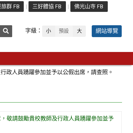
旅群 FB
三好體協 FB
佛光山寺 FB
送出
字級：
網站導覽
小
預設
大
搜
尋：
及行政人員踴躍參加並予以公假出席，請查照。
章，敬請鼓勵貴校教師及行政人員踴躍參加並予