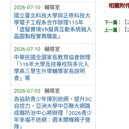
相關附
2026-07-10
輔導室
國立臺北科技大學與正修科技大
【2
學電子工程系合作辦理115年
「虛擬實境VR擬真互動系統融入
【2
晶圓製程實務職能」
2026-07-10
輔導室
中華民國全國家長教育協會辦理
「116年大學及技專校院多元入
學高三學生升學輔導家長說明
會」案
2026-07-03
輔導室
為協助青少年揮別迷網，提升3C
自控力，亞洲大學中亞聯大網路
成癮防治中心將辦理「2026青少
年幸福不迷網：週末關機親子營
隊」