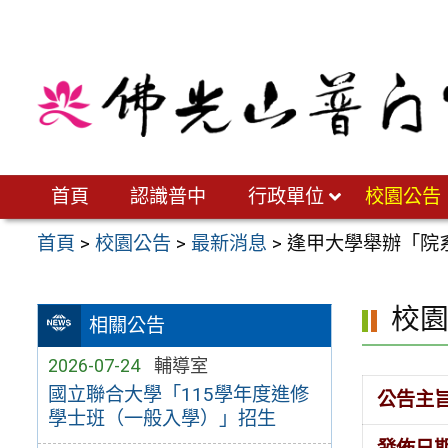
跳
至
主
要
內
容
區
首頁
認識普中
行政單位
校園公告
首頁
>
校園公告
>
最新消息
>
逢甲大學舉辦「院
校
相關公告
2026-07-24
輔導室
國立聯合大學「115學年度進修
公告主
學士班（一般入學）」招生