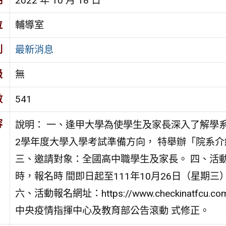
期
2022 年 10 月 18 日
位
輔導室
別
最新消息
級
無
數
541
容
說明： 一、逢甲大學為使學生及家長深入了解學系
2學年度大學入學考試準備方向， 特舉辦「院系
三、邀請對象：全國高中職學生及家長。 四、活動時
時，報名時 間即日起至111年10月26日（星期
六、活動報名網址：https://www.checkinatfcu.
中央疫情指揮中心及教育部公告滾動 式修正。