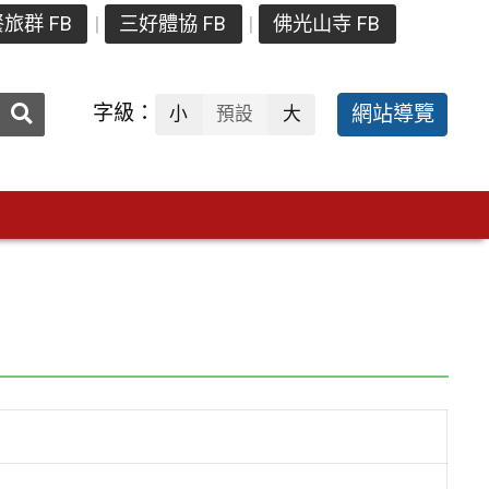
旅群 FB
三好體協 FB
佛光山寺 FB
送出
字級：
網站導覽
小
預設
大
搜
尋：