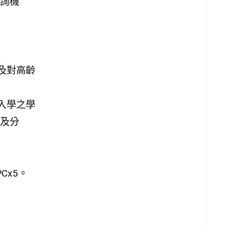
詢機
及對高齡
入學之學
及分
PCx5。