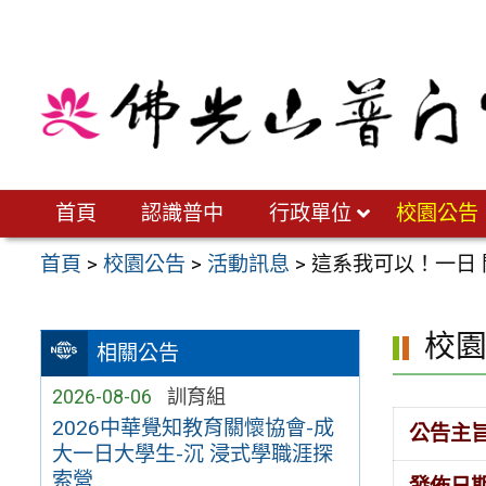
跳
至
主
要
內
容
區
首頁
認識普中
行政單位
校園公告
首頁
>
校園公告
>
活動訊息
>
這系我可以！一日
校
相關公告
2026-08-06
訓育組
2026中華覺知教育關懷協會-成
公告主
大一日大學生-沉 浸式學職涯探
索營