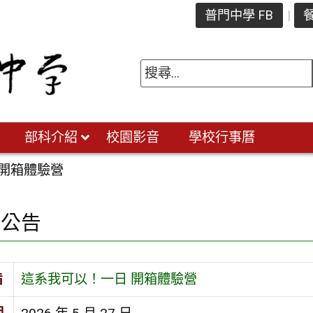
普門中學 FB
餐
部科介紹
校園影音
學校行事曆
 開箱體驗營
園公告
旨
這系我可以！一日 開箱體驗營