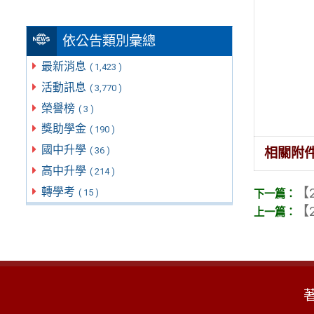
依公告類別彙總
最新消息
( 1,423 )
活動訊息
( 3,770 )
榮譽榜
( 3 )
獎助學金
( 190 )
國中升學
相關附
( 36 )
高中升學
( 214 )
轉學考
【2
( 15 )
【2