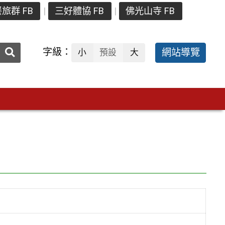
旅群 FB
三好體協 FB
佛光山寺 FB
送出
字級：
網站導覽
小
預設
大
搜
尋：