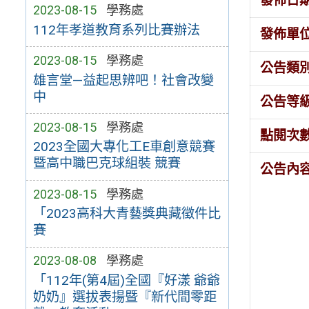
發佈日
2023-08-15
學務處
112年孝道教育系列比賽辦法
發佈單
2023-08-15
學務處
公告類
雄言堂—益起思辨吧！社會改變
中
公告等
2023-08-15
學務處
點閱次
2023全國大專化工E車創意競賽
暨高中職巴克球組裝 競賽
公告內
2023-08-15
學務處
「2023高科大青藝獎典藏徵件比
賽
2023-08-08
學務處
「112年(第4屆)全國『好漾 爺爺
奶奶』選拔表揚暨『新代間零距