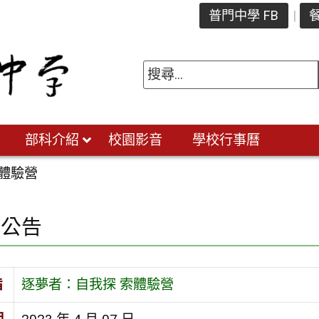
普門中學 FB
餐
部科介紹
校園影音
學校行事曆
體驗營
園公告
旨
逐夢者：自我探 索體驗營