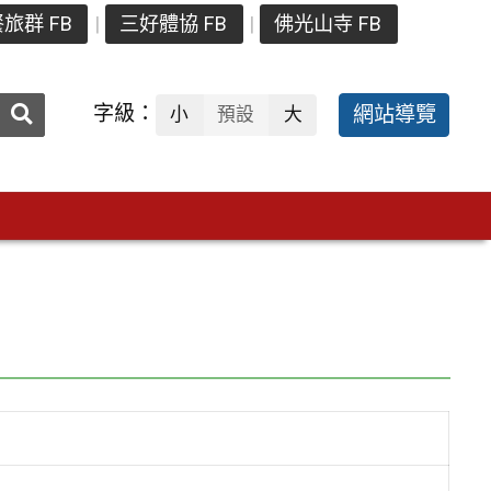
旅群 FB
三好體協 FB
佛光山寺 FB
送出
字級：
網站導覽
小
預設
大
搜
尋：