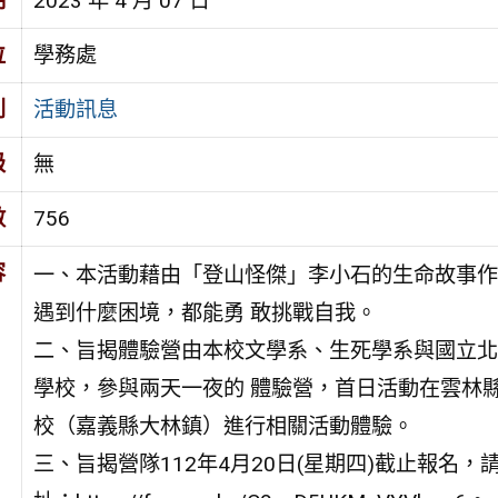
期
2023 年 4 月 07 日
位
學務處
別
活動訊息
級
無
數
756
容
一、本活動藉由「登山怪傑」李小石的生命故事作
遇到什麼困境，都能勇 敢挑戰自我。
二、旨揭體驗營由本校文學系、生死學系與國立北
學校，參與兩天一夜的 體驗營，首日活動在雲林
校（嘉義縣大林鎮）進行相關活動體驗。
三、旨揭營隊112年4月20日(星期四)截止報名