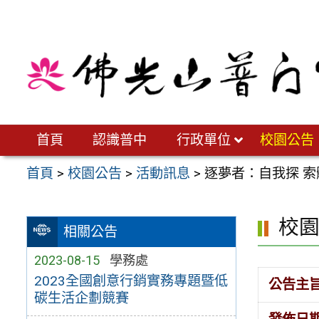
跳
至
主
要
內
容
區
首頁
認識普中
行政單位
校園公告
首頁
>
校園公告
>
活動訊息
>
逐夢者：自我探 索
校
相關公告
2023-08-15
學務處
2023全國創意行銷實務專題暨低
公告主
碳生活企劃競賽