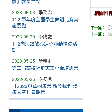
離』教育活動
2023-08-08
學務處
相關附
112 學年度全國學生舞蹈比賽實
施要點
【2
【2
2023-05-25
學務處
112向海致敬心蓮心淨勤暢潭活
動
2023-05-25
學務處
第二屆高校社群志工小編培訓營
2023-05-25
學務處
【2023東華觀遊營 觀於我們 漫
遊太空】暑期營