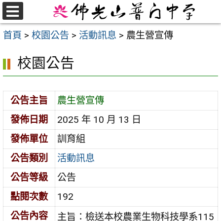
跳
至
選
首頁
>
校園公告
>
活動訊息
>
農生營宣傳
單
主
要
校園公告
內
容
區
公告主旨
農生營宣傳
發佈日期
2025 年 10 月 13 日
發佈單位
訓育組
公告類別
活動訊息
公告等級
公告
點閱次數
192
公告內容
主旨：檢送本校農業生物科技學系115