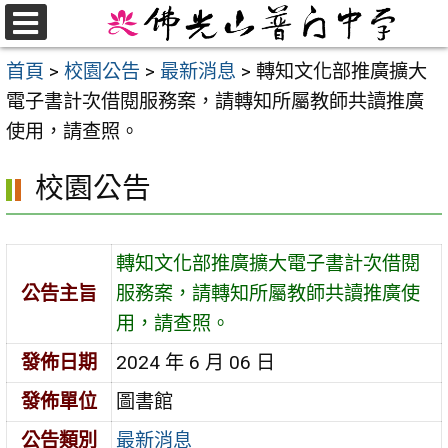
跳
至
選
首頁
>
校園公告
>
最新消息
>
轉知文化部推廣擴大
單
主
電子書計次借閱服務案，請轉知所屬教師共讀推廣
要
使用，請查照。
內
容
校園公告
區
轉知文化部推廣擴大電子書計次借閱
公告主旨
服務案，請轉知所屬教師共讀推廣使
用，請查照。
發佈日期
2024 年 6 月 06 日
發佈單位
圖書館
公告類別
最新消息