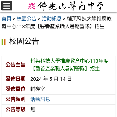
跳
至
選
首頁
>
校園公告
>
活動訊息
>
輔英科技大學推廣教
單
主
育中心113年度【醫養產業職人暑期營隊】招生
要
內
校園公告
容
區
輔英科技大學推廣教育中心113年度
公告主旨
【醫養產業職人暑期營隊】招生
發佈日期
2024 年 5 月 14 日
發佈單位
輔導室
公告類別
活動訊息
公告等級
無