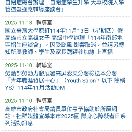
自閉症總會辦理「自閉症學生升學 大專校院入學
管道暨適應輔導座談會」
2025-11-13
輔導室
國立臺灣大學原訂114年11月13日（星期四）假
高雄市立高雄女子 高級中學辦理「114年南部地
區招生座談會」，因受颱風 影響取消，並請另轉
知所屬教師、學生及家長踴躍參加線 上直播
2025-11-10
輔導室
勞動部勞動力發展署高屏澎東分署檢送本分署
「青年職涯發展中心」（Youth Salon，以下 簡稱
YS）114年11月活動DM
2025-11-10
輔導室
高雄市政府社會局請貴單位惠予協助於所屬網
站、社群媒體宣導本市2025國 際身心障礙者日系
列活動訊息