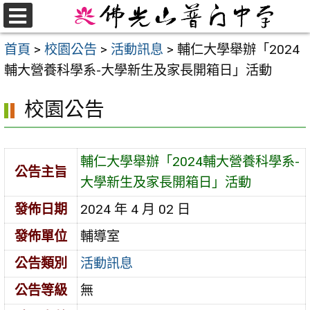
跳
至
選
首頁
>
校園公告
>
活動訊息
>
輔仁大學舉辦「2024
單
主
輔大營養科學系-大學新生及家長開箱日」活動
要
內
校園公告
容
區
輔仁大學舉辦「2024輔大營養科學系-
公告主旨
大學新生及家長開箱日」活動
發佈日期
2024 年 4 月 02 日
發佈單位
輔導室
公告類別
活動訊息
公告等級
無