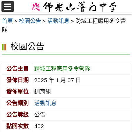
跳
至
選
首頁
>
校園公告
>
活動訊息
>
跨域工程應用冬令營
單
主
隊
要
內
校園公告
容
區
公告主旨
跨域工程應用冬令營隊
發佈日期
2025 年 1 月 07 日
發佈單位
訓育組
公告類別
活動訊息
公告等級
公告
點閱次數
402