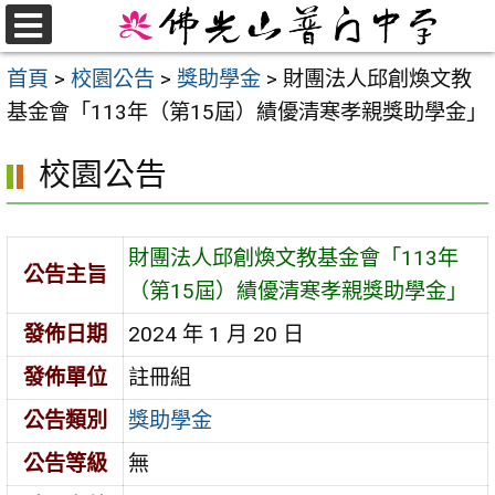
跳
至
選
首頁
>
校園公告
>
獎助學金
>
財團法人邱創煥文教
單
主
基金會「113年（第15屆）績優清寒孝親獎助學金」
要
內
校園公告
容
區
財團法人邱創煥文教基金會「113年
公告主旨
（第15屆）績優清寒孝親獎助學金」
發佈日期
2024 年 1 月 20 日
發佈單位
註冊組
公告類別
獎助學金
公告等級
無