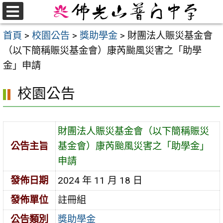
跳
至
選
首頁
>
校園公告
>
獎助學金
>
財團法人賑災基金會
單
主
（以下簡稱賑災基金會）康芮颱風災害之「助學
要
金」申請
內
容
校園公告
區
財團法人賑災基金會（以下簡稱賑災
公告主旨
基金會）康芮颱風災害之「助學金」
申請
發佈日期
2024 年 11 月 18 日
發佈單位
註冊組
公告類別
獎助學金