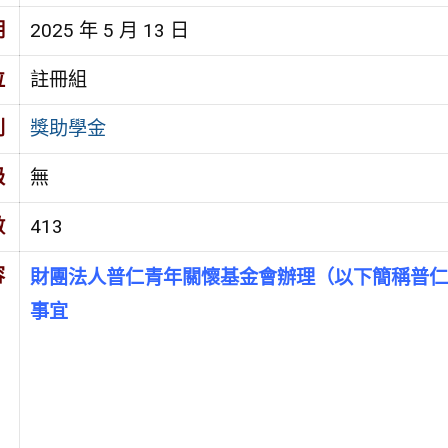
期
2025 年 5 月 13 日
位
註冊組
別
獎助學金
級
無
數
413
容
財團法人普仁青年關懷基金會辦理（以下簡稱普仁
事宜