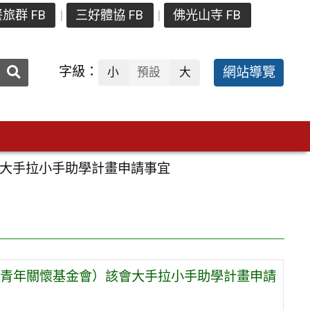
旅群 FB
三好體協 FB
佛光山寺 FB
送出
字級：
網站導覽
小
預設
大
搜
尋：
大手拉小手助學計畫申請事宜
青年關懷基金會）該會大手拉小手助學計畫申請