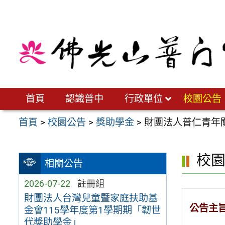
跳
至
主
要
內
容
區
首頁
認識普中
行政單位
校園公告
首頁
>
校園公告
>
獎助學金
>
財團法人普仁青年
校
相關公告
2026-07-22
註冊組
財團法人台灣兒童暨家庭扶助基
公告主
金會115學年度第1學期期「韌世
代獎助學金」