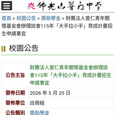
跳
至
選
首頁
>
校園公告
>
獎助學金
>
財團法人普仁青年關
單
主
懷基金會辦理該會115年「大手拉小手」育成計畫招
要
生申請事宜
內
容
校園公告
區
財團法人普仁青年關懷基金會辦理該
公告主旨
會115年「大手拉小手」育成計畫招生
申請事宜
發佈日期
2026 年 5 月 25 日
發佈單位
註冊組
公告類別
獎助學金