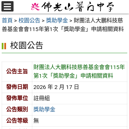
跳
至
選
首頁
>
校園公告
>
獎助學金
>
財團法人大鵬科技慈
單
主
善基金會會115年第1次「獎助學金」申請相關資料
要
內
校園公告
容
區
財團法人大鵬科技慈善基金會會115年
公告主旨
第1次「獎助學金」申請相關資料
發佈日期
2026 年 2 月 17 日
發佈單位
註冊組
公告類別
獎助學金
公告等級
無