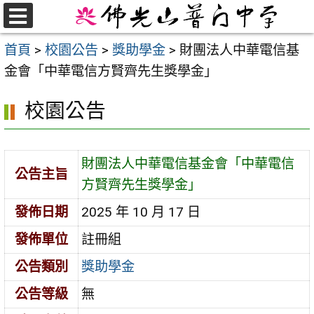
跳
至
選
首頁
>
校園公告
>
獎助學金
>
財團法人中華電信基
單
主
金會「中華電信方賢齊先生獎學金」
要
內
校園公告
容
區
財團法人中華電信基金會「中華電信
公告主旨
方賢齊先生獎學金」
發佈日期
2025 年 10 月 17 日
發佈單位
註冊組
公告類別
獎助學金
公告等級
無