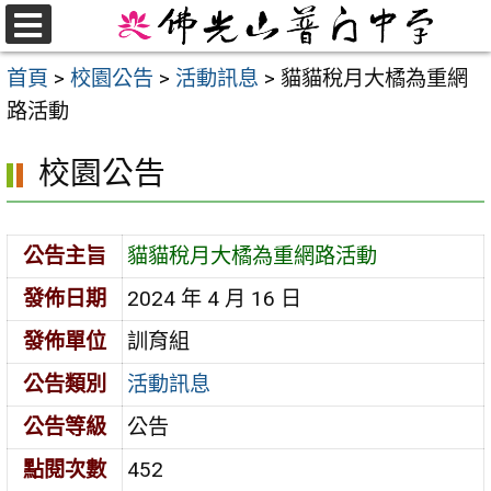
跳
至
選
首頁
>
校園公告
>
活動訊息
>
貓貓稅月大橘為重網
單
主
路活動
要
內
校園公告
容
區
公告主旨
貓貓稅月大橘為重網路活動
發佈日期
2024 年 4 月 16 日
發佈單位
訓育組
公告類別
活動訊息
公告等級
公告
點閱次數
452