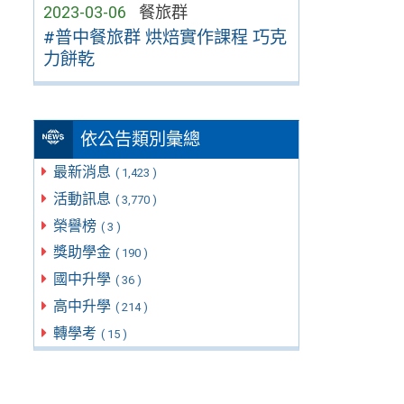
2023-03-06
餐旅群
#普中餐旅群 烘焙實作課程 巧克
力餅乾
依公告類別彙總
最新消息
( 1,423 )
活動訊息
( 3,770 )
榮譽榜
( 3 )
獎助學金
( 190 )
國中升學
( 36 )
高中升學
( 214 )
轉學考
( 15 )