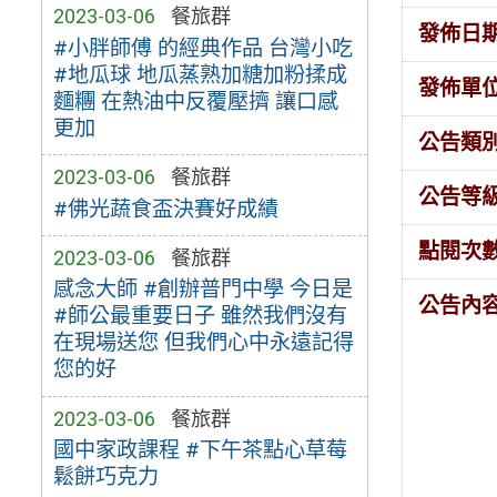
2023-03-06
餐旅群
發佈日
#小胖師傅 的經典作品 台灣小吃
#地瓜球 地瓜蒸熟加糖加粉揉成
發佈單
麵糰 在熱油中反覆壓擠 讓口感
更加
公告類
2023-03-06
餐旅群
公告等
#佛光蔬食盃決賽好成績
點閱次
2023-03-06
餐旅群
感念大師 #創辦普門中學 今日是
公告內
#師公最重要日子 雖然我們沒有
在現場送您 但我們心中永遠記得
您的好
2023-03-06
餐旅群
國中家政課程 #下午茶點心草莓
鬆餅巧克力