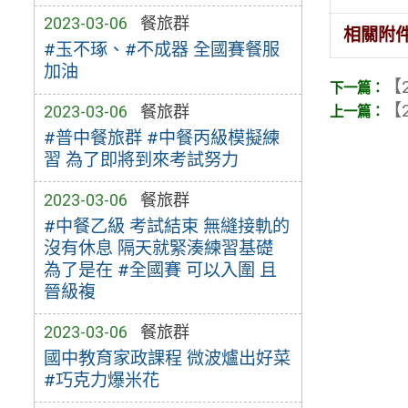
2023-03-06
餐旅群
相關附
#玉不琢、#不成器 全國賽餐服
加油
【2
【2
2023-03-06
餐旅群
#普中餐旅群 #中餐丙級模擬練
習 為了即將到來考試努力
2023-03-06
餐旅群
#中餐乙級 考試結束 無縫接軌的
沒有休息 隔天就緊湊練習基礎
為了是在 #全國賽 可以入圍 且
晉級複
2023-03-06
餐旅群
國中教育家政課程 微波爐出好菜
#巧克力爆米花