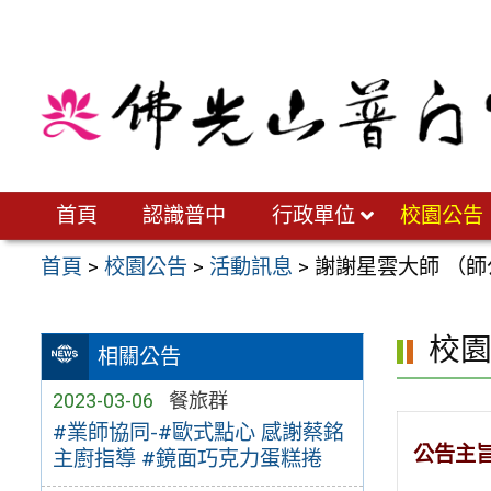
跳
至
主
要
內
容
區
首頁
認識普中
行政單位
校園公告
首頁
>
校園公告
>
活動訊息
>
謝謝星雲大師 （師
校
相關公告
2023-03-06
餐旅群
#業師協同-#歐式點心 感謝蔡銘
公告主
主廚指導 #鏡面巧克力蛋糕捲