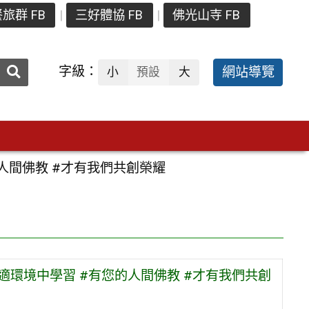
旅群 FB
三好體協 FB
佛光山寺 FB
送出
字級：
網站導覽
小
預設
大
搜
尋：
人間佛教 #才有我們共創榮耀
適環境中學習 #有您的人間佛教 #才有我們共創