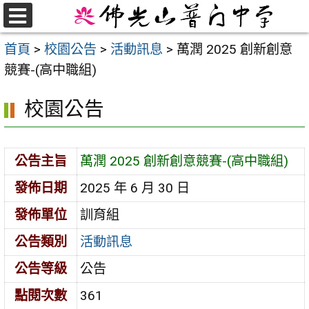
跳
至
選
首頁
>
校園公告
>
活動訊息
>
萬潤 2025 創新創意
單
主
競賽-(高中職組)
要
內
校園公告
容
區
公告主旨
萬潤 2025 創新創意競賽-(高中職組)
發佈日期
2025 年 6 月 30 日
發佈單位
訓育組
公告類別
活動訊息
公告等級
公告
點閱次數
361