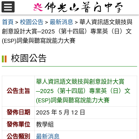
跳
至
選
首頁
>
校園公告
>
最新消息
>
華人資訊語文競技與
單
主
創意設計大賞─2025（第十四屆）專業英（日）文
要
(ESP)詞彙與聽寫說能力大賽
內
容
校園公告
區
華人資訊語文競技與創意設計大賞
公告主旨
─2025（第十四屆）專業英（日）文
(ESP)詞彙與聽寫說能力大賽
發佈日期
2025 年 5 月 12 日
發佈單位
教學組
公告類別
最新消息