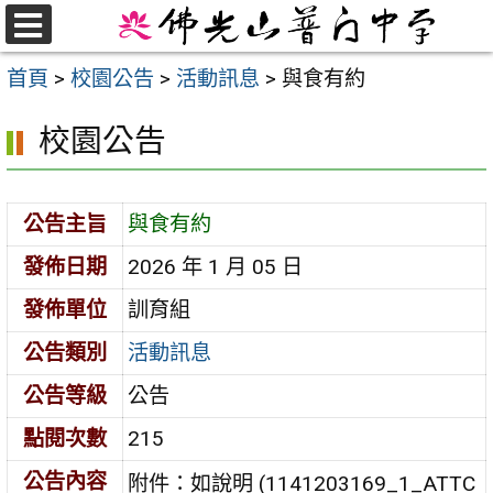
跳
至
選
首頁
>
校園公告
>
活動訊息
>
與食有約
單
主
要
校園公告
內
容
區
公告主旨
與食有約
發佈日期
2026 年 1 月 05 日
發佈單位
訓育組
公告類別
活動訊息
公告等級
公告
點閱次數
215
公告內容
附件：如說明 (1141203169_1_ATTC