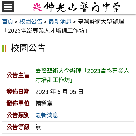
跳
至
選
首頁
>
校園公告
>
最新消息
>
臺灣藝術大學辦理
單
主
「2023電影專業人才培訓工作坊」
要
內
校園公告
容
區
臺灣藝術大學辦理「2023電影專業人
公告主旨
才培訓工作坊」
發佈日期
2023 年 5 月 05 日
發佈單位
輔導室
公告類別
最新消息
公告等級
無