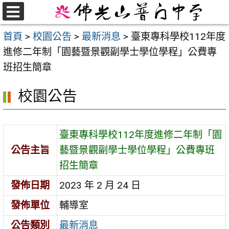
跳
至
選
首頁
>
校園公告
>
最新消息
>
臺東專科學校112年度
單
主
進修二年制「園藝暨景觀副學士學位學程」公費專
要
班招生簡章
內
容
校園公告
區
臺東專科學校112年度進修二年制「園
公告主旨
藝暨景觀副學士學位學程」公費專班
招生簡章
發佈日期
2023 年 2 月 24 日
發佈單位
輔導室
公告類別
最新消息