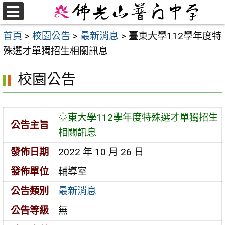
跳
至
選
首頁
>
校園公告
>
最新消息
>
臺東大學112學年度特
單
主
殊選才單獨招生相關訊息
要
內
校園公告
容
區
臺東大學112學年度特殊選才單獨招生
公告主旨
相關訊息
發佈日期
2022 年 10 月 26 日
發佈單位
輔導室
公告類別
最新消息
公告等級
無