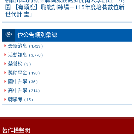
桃園市政府就業職訓服務處於開南大學辦理「桃
園 【有頭鹿】職能訓練場－115年度培養數位新
世代計 畫」
依公告類別彙總
最新消息
( 1,423 )
活動訊息
( 3,770 )
榮譽榜
( 3 )
獎助學金
( 190 )
國中升學
( 36 )
高中升學
( 214 )
轉學考
( 15 )
著作權聲明