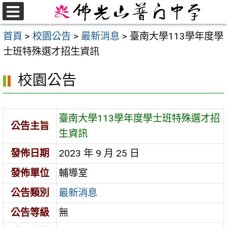
跳
至
選
首頁
>
校園公告
>
最新消息
>
臺南大學113學年度學
單
主
士班特殊選才招生資訊
要
內
校園公告
容
區
臺南大學113學年度學士班特殊選才招
公告主旨
生資訊
發佈日期
2023 年 9 月 25 日
發佈單位
輔導室
公告類別
最新消息
公告等級
無